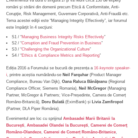
Evenimentul va dura o singură zi şi va reuni circa 150 de experţi
români şi străini din domenii precum Etică & Conformitate, Anti-
Corupţie, Risk Management, Guvernare Corporativă, Anti-Fraudă etc.
Tema acestei ediţii este “Managing Integrity Effectively”, iar forumul
este împărţit în 4 secţiuni:
S1 / “
Managing Business Integrity Risks Effectively
”
S2 / “
Corruption and Fraud Prevention in Business
”
S3 / “
Challenging the Organizational Culture
”
S4 / “
Ethics & Compliance Metrics and Reporting
”
Ediția 2016 a Forumului se bucură de prezența a
16
keynote speaker
-
i
, printre aceștia numărându-se
Neil Farquhar
(Product Manager
Compliance, Bureau Van Dijk),
Oana Raluca B
ănăţeanu
(Regional
Compliance Officer, Siemens Romania),
Neil McGregor
(Managing
Partner, McGregor & Partners; Vice-Președinte, Camera de Comerț
Româno-Britanică),
Doru Bulată
(EximBank) și
Livia Zamfiropol
(Partner, DLA Piper România).
Evenimentul are loc cu sprijinul
Ambasadei Marii Britanii la
Bucureşti
,
Ambasadei Olandei la Bucureşti
,
Camerei de Comerţ
Româno-Olandeze
,
Camerei de Comerț Româno-Britanice
,