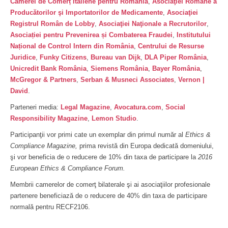
Camerei de Comerț Italiene pentru România
,
Asociaţiei Române a
Producătorilor şi Importatorilor de Medicamente
,
Asociaţiei
Registrul Român de Lobby
,
Asociaţiei Naţionale a Recrutorilor
,
Asociației pentru Prevenirea și Combaterea Fraudei
,
Institutului
Național de Control Intern din România
,
Centrului de Resurse
Juridice
,
Funky Citizens
,
Bureau van Dijk
,
DLA Piper România
,
Unicredit Bank România
,
Siemens România
,
Bayer România
,
McGregor & Partners
,
Serban & Musneci Associates
,
Vernon |
David
.
Parteneri media:
Legal Magazine
,
Avocatura.com
,
Social
Responsibility Magazine
,
Lemon Studio
.
Participanţii vor primi cate un exemplar din primul număr al
Ethics
&
Compliance Magazine,
prima revistă din Europa dedicată domeniului,
şi vor beneficia de o reducere de 10% din taxa de participare la
2016
European Ethics & Compliance Forum.
Membrii camerelor de comerţ bilaterale şi ai asociaţiilor profesionale
partenere beneficiază de o reducere de 40% din taxa de participare
normală pentru RECF2106.