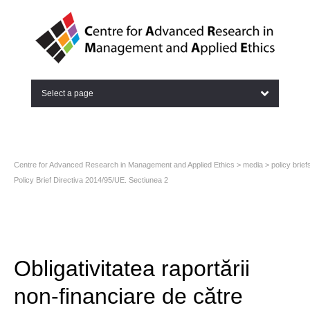
Select a page
Centre for Advanced Research in Management and Applied Ethics
>
media
>
policy brief
Policy Brief Directiva 2014/95/UE. Sectiunea 2
Obligativitatea raportării
non-financiare de către