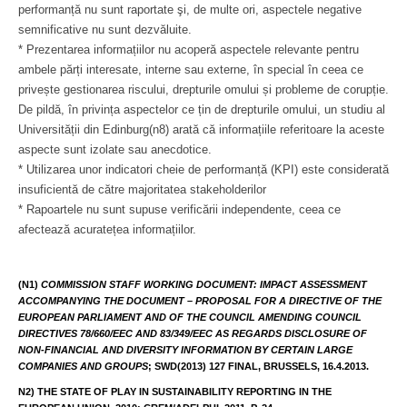
performanță nu sunt raportate şi, de multe ori, aspectele negative
semnificative nu sunt dezvăluite.
* Prezentarea informațiilor nu acoperă aspectele relevante pentru
ambele părți interesate, interne sau externe, în special în ceea ce
privește gestionarea riscului, drepturile omului și probleme de corupție.
De pildă, în privința aspectelor ce țin de drepturile omului, un studiu al
Universității din Edinburg(n8) arată că informațiile referitoare la aceste
aspecte sunt izolate sau anecdotice.
* Utilizarea unor indicatori cheie de performanță (KPI) este considerată
insuficientă de către majoritatea stakeholderilor
* Rapoartele nu sunt supuse verificării independente, ceea ce
afectează acuratețea informațiilor.
(N1)
COMMISSION STAFF WORKING DOCUMENT: IMPACT ASSESSMENT
ACCOMPANYING THE DOCUMENT – PROPOSAL FOR A DIRECTIVE OF THE
EUROPEAN PARLIAMENT AND OF THE COUNCIL AMENDING COUNCIL
DIRECTIVES 78/660/EEC AND 83/349/EEC AS REGARDS DISCLOSURE OF
NON-FINANCIAL AND DIVERSITY INFORMATION BY CERTAIN LARGE
COMPANIES AND GROUPS
; SWD(2013) 127 FINAL, BRUSSELS, 16.4.2013.
N2) THE STATE OF PLAY IN SUSTAINABILITY REPORTING IN THE