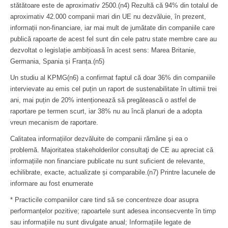
stătătoare este de aproximativ 2500.(n4) Rezultă că 94% din totalul de
aproximativ 42.000 companii mari din UE nu dezvăluie, în prezent,
informații non-financiare, iar mai mult de jumătate din companiile care
publică rapoarte de acest fel sunt din cele patru state membre care au
dezvoltat o legislație ambițioasă în acest sens: Marea Britanie,
Germania, Spania și Franța.(n5)
Un studiu al KPMG(n6) a confirmat faptul că doar 36% din companiile
intervievate au emis cel puțin un raport de sustenabilitate în ultimii trei
ani, mai puțin de 20% intenționează să pregătească o astfel de
raportare pe termen scurt, iar 38% nu au încă planuri de a adopta
vreun mecanism de raportare.
Calitatea informațiilor dezvăluite de companii rămâne şi ea o
problemă. Majoritatea stakeholderilor consultaţi de CE au apreciat că
informațiile non financiare publicate nu sunt suficient de relevante,
echilibrate, exacte, actualizate și comparabile.(n7) Printre lacunele de
informare au fost enumerate
* Practicile companiilor care tind să se concentreze doar asupra
performanțelor pozitive; rapoartele sunt adesea inconsecvente în timp
sau informațiile nu sunt divulgate anual; Informațiile legate de