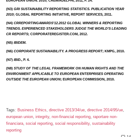
EUROPEAN UNION. 2010; CREM/ADELPHI, 2011, P. 24.
(N3)
GRI SUSTAINABILITY REPORTING STATISTICS. PUBLICATION YEAR
2010
; GLOBAL REPORTING INITIATIVE, REPORT SERVICES, 2011.
(N4)
CRREPORTINGAWARDS’12.2012 GLOBAL WINNERS & REPORTING
TRENDS. EXPERIENCED STAKEHOLDERS JUDGE THE WORLD’S LEADING
CR REPORTS
; CORPORATEREGISTER.COM, 2012.
(N5)
IBIDEM
.
(N6)
CORPORATE SUSTAINABILITY. A PROGRESS REPORT
; KMPG, 2010.
(N7)
IBID
., P. 4.
(N8)
STUDY OF THE LEGAL FRAMEWORK ON HUMAN RIGHTS AND THE
ENVIRONMENT APPLICABLE TO EUROPEAN ENTERPRISES OPERATING
OUTSIDE THE EUROPEAN UNION
; EUROPEAN COMMISSION, 2010.
Tags:
Business Ethics
,
directive 2013/34/ue
,
directive 2014/95/ue
,
european union
,
integrity
,
non-financial reporting
,
raportare non-
financiara
,
social reporting
,
social responsibility
,
sustainability
reporting
14