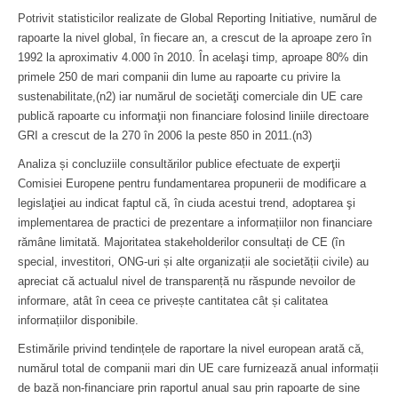
Potrivit statisticilor realizate de Global Reporting Initiative, numărul de
rapoarte la nivel global, în fiecare an, a crescut de la aproape zero în
1992 la aproximativ 4.000 în 2010. În acelaşi timp, aproape 80% din
primele 250 de mari companii din lume au rapoarte cu privire la
sustenabilitate,(n2) iar numărul de societăţi comerciale din UE care
publică rapoarte cu informaţii non financiare folosind liniile directoare
GRI a crescut de la 270 în 2006 la peste 850 in 2011.(n3)
Analiza și concluziile consultărilor publice efectuate de experţii
Comisiei Europene pentru fundamentarea propunerii de modificare a
legislaţiei au indicat faptul că, în ciuda acestui trend, adoptarea şi
implementarea de practici de prezentare a informațiilor non financiare
rămâne limitată. Majoritatea stakeholderilor consultați de CE (în
special, investitori, ONG-uri și alte organizații ale societății civile) au
apreciat că actualul nivel de transparență nu răspunde nevoilor de
informare, atât în ceea ce privește cantitatea cât și calitatea
informațiilor disponibile.
Estimările privind tendințele de raportare la nivel european arată că,
numărul total de companii mari din UE care furnizează anual informații
de bază non-financiare prin raportul anual sau prin rapoarte de sine