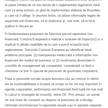
ar putea întreba de ce era nevoie de o reglementare legislativă clară,
care va avea inclusiv un ghid de implementare elaborat de Bruxelles,
şi care să îi oblige, în anumite limite, să adune informaţiile legate de
aspectele non financiare, să le analizeze şi, mai mult, să le facă
publice în fiecare an.
În fundamentarea propunerii de Directivă privind raportarea non-
financiară, Comisia Europeană a realizat o evaluare de impact(n1) și a
explicat în detaliu realitățile de la care a pornit această nouă
reglementare. Serviciile Comisiei Europene au identificat două
probleme principale: (1) transparența inadecvată a informațiilor non-
financiare din mediul de business și (2) insuficienta diversitate în
consiliile de management ale companiilor, considerată ca fiind o
chestiune ce ține în special de procesele de guvernare corporativă.
Piața și presiunile sociale asupra business-ului au crescut în ultimii
ani iar sustenabilitatea a început să ocupe un loc tot mai important în
agenda corporațiilor, performanța non-financiară fiind luată tot mai mult
în calcul în strategiile de investiții, reține CE. Prin urmare, un număr
tot mai mare de companii au răspuns la presiunea de a divulga
informații non-financiare în rapoartele anuale sau în rapoarte separate.