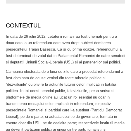
CONTEXTUL
In data de 29 iulie 2012, cetatenii romani au fost chemati pentru a
doua oara la un referendum care avea drept subiect demiterea
presedintelui Traian Basescu. Ca si cu prima ocazie, referendumul a
fost determinat de votul dat in Parlamentul Romaniei de catre senatorii
si deputatii Uniunii Social-Liberale (USL) si ai partenerilor sai politici.
Campania electorala de o luna de zile care a precedat referendumul a
fost dominata de acuze venind din toate taberele politice si
“dezvaluirile” cu privire la actiunile tuturor celor implicati in batalia
politica. In tot acest scandal public, televiziunile, presa scrisa si
platformele de media online au jucat un rol esential nu doar in
transmiterea mesajului celor implicati in referendum, respectiv
presedintele Romaniei si partidul care l-a sustinut (Partidul Democrat
Liberal), pe de o parte, si actuala coalitie de guvernare, formata in
esenta doar din USL, pe de cealalta parte; respectivele institutii media
au devenit partizanii publici ai uneia dintre parti, jurnalistii si