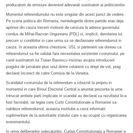
producatorii de emisiuni devenind adevarati sustinatori ai politicienilor.
Momentul referendumului nu este singular din acest punct de vedere.
Pe scena politica din Romania, neintelegerile dintre partide erau deja
aprinse din cauza trecerii motiunii de cenzura la adresa guvernului
condus de Mihai-Razvan Ungureanu (PDL) si, implicit, demiterea lui,
precum si conditiilor in care urma sa se desfasoare referendumul in
cauza. In aceasta ultima chestiune, USL si partenerii sai doreau ca
referendumul sa fie validat fara necesitatea existentei cvorumului, pe
cand sustinatorii lui Traian Basescu insistau asupra introducerii
pragului de jumatate plus unul dintre cetatenii cu drept de vot, prag
declarat incorect de catre Comisia de la Venetia.
Scandalul cvorumului de la referendum a izbucnit la propriu in
momentul in care Biroul Electoral Central a anuntat prezenta la urne.
Intrucat ambele parti implicate in scandal au declarat ca rezultatul le-a
fost favorabil, iar legea cere Curtii Constitutionale a Romaniei sa
valideze referendumul, aceasta institutie a cerut informatii
suplimentare de la autoritatile statului care s-au ocupat cu organizarea
evenimentului.
In urma deliberarilor judecatorilor, Curtea Constitutionala a Romaniei a