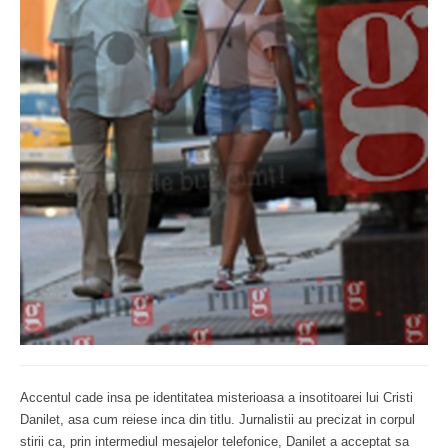
Accentul cade insa pe identitatea misterioasa a insotitoarei lui Cristi
Danilet, asa cum reiese inca din titlu. Jurnalistii au precizat in corpul
stirii ca, prin intermediul mesajelor telefonice, Danilet a acceptat sa