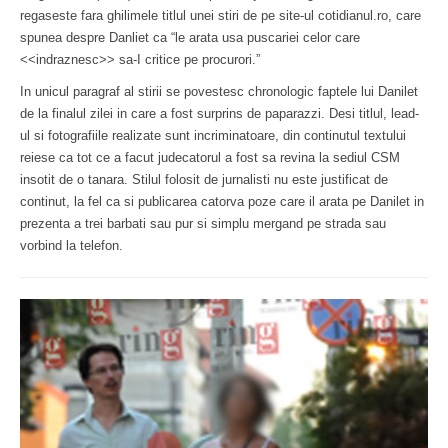
regaseste fara ghilimele titlul unei stiri de pe site-ul cotidianul.ro, care
spunea despre Danliet ca “le arata usa puscariei celor care
<<indraznesc>> sa-I critice pe procurori.”
In unicul paragraf al stirii se povestesc chronologic faptele lui Danilet
de la finalul zilei in care a fost surprins de paparazzi. Desi titlul, lead-
ul si fotografiile realizate sunt incriminatoare, din continutul textului
reiese ca tot ce a facut judecatorul a fost sa revina la sediul CSM
insotit de o tanara. Stilul folosit de jurnalisti nu este justificat de
continut, la fel ca si publicarea catorva poze care il arata pe Danilet in
prezenta a trei barbati sau pur si simplu mergand pe strada sau
vorbind la telefon.