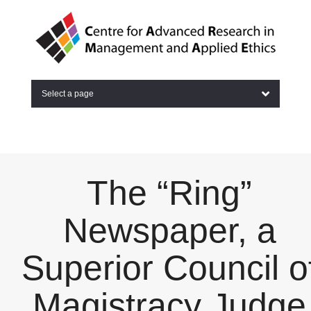
Select a page
The “Ring”
Newspaper, a
Superior Council o
Magistracy Judge