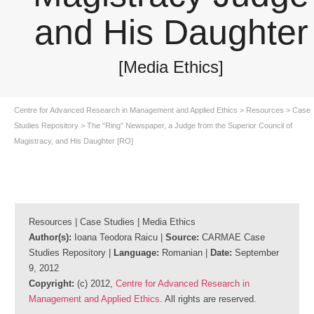
and His Daughter
[Media Ethics]
Centre for Advanced Research in Management and Applied Ethics
>
Resources
>
Case
Studies Repository
>
The “Ring” Newspaper, a Judge from the Superior Council of
Magistracy, and His Daughter [RO]
Resources | Case Studies | Media Ethics
Author(s):
Ioana Teodora Raicu |
Source:
CARMAE Case
Studies Repository |
Language:
Romanian |
Date:
September
9, 2012
Copyright:
(c) 2012,
Centre for Advanced Research in
Management and Applied Ethics
. All rights are reserved.