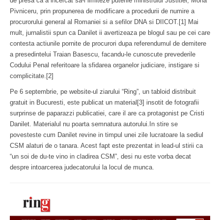
de presa ca a incercat sa-i limiteze puterile ministrului Justitiei, Mona
Pivniceru, prin propunerea de modificare a procedurii de numire a
procurorului general al Romaniei si a sefilor DNA si DIICOT.[1] Mai
mult, jurnalistii spun ca Danilet ii avertizeaza pe blogul sau pe cei care
contesta actiunile pornite de procurori dupa referendumul de demitere
a presedintelui Traian Basescu, facandu-le cunoscute prevederile
Codului Penal referitoare la sfidarea organelor judiciare, instigare si
complicitate.[2]
Pe 6 septembrie, pe website-ul ziarului “Ring”, un tabloid distribuit
gratuit in Bucuresti, este publicat un material[3] insotit de fotografii
surprinse de paparazzi publicatiei, care il are ca protagonist pe Cristi
Danilet. Materialul nu poarta semnatura autorului.In stire se
povesteste cum Danilet revine in timpul unei zile lucratoare la sediul
CSM alaturi de o tanara. Acest fapt este prezentat in lead-ul stirii ca
“un soi de du-te vino in cladirea CSM”, desi nu este vorba decat
despre intoarcerea judecatorului la locul de munca.