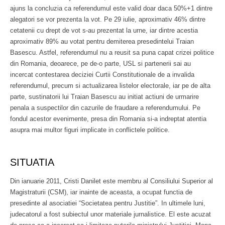
ajuns la concluzia ca referendumul este valid doar daca 50%+1 dintre
alegatori se vor prezenta la vot. Pe 29 iulie, aproximativ 46% dintre
cetatenii cu drept de vot s-au prezentat la urne, iar dintre acestia
aproximativ 89% au votat pentru demiterea presedintelui Traian
Basescu. Astfel, referendumul nu a reusit sa puna capat crizei politice
din Romania, deoarece, pe de-o parte, USL si partenerii sai au
incercat contestarea deciziei Curtii Constitutionale de a invalida
referendumul, precum si actualizarea listelor electorale, iar pe de alta
parte, sustinatorii lui Traian Basescu au initiat actiuni de urmarire
penala a suspectilor din cazurile de fraudare a referendumului. Pe
fondul acestor evenimente, presa din Romania si-a indreptat atentia
asupra mai multor figuri implicate in conflictele politice.
SITUATIA
Din ianuarie 2011, Cristi Danilet este membru al Consiliului Superior al
Magistraturii (CSM), iar inainte de aceasta, a ocupat functia de
presedinte al asociatiei “Societatea pentru Justitie”. In ultimele luni,
judecatorul a fost subiectul unor materiale jurnalistice. El este acuzat