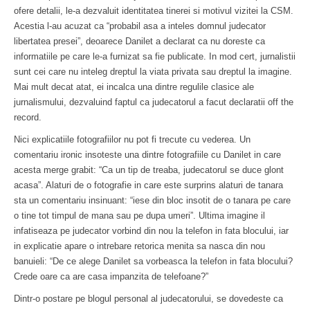
ofere detalii, le-a dezvaluit identitatea tinerei si motivul vizitei la CSM.
Acestia l-au acuzat ca “probabil asa a inteles domnul judecator
libertatea presei”, deoarece Danilet a declarat ca nu doreste ca
informatiile pe care le-a furnizat sa fie publicate. In mod cert, jurnalistii
sunt cei care nu inteleg dreptul la viata privata sau dreptul la imagine.
Mai mult decat atat, ei incalca una dintre regulile clasice ale
jurnalismului, dezvaluind faptul ca judecatorul a facut declaratii off the
record.
Nici explicatiile fotografiilor nu pot fi trecute cu vederea. Un
comentariu ironic insoteste una dintre fotografiile cu Danilet in care
acesta merge grabit: “Ca un tip de treaba, judecatorul se duce glont
acasa”. Alaturi de o fotografie in care este surprins alaturi de tanara
sta un comentariu insinuant: “iese din bloc insotit de o tanara pe care
o tine tot timpul de mana sau pe dupa umeri”. Ultima imagine il
infatiseaza pe judecator vorbind din nou la telefon in fata blocului, iar
in explicatie apare o intrebare retorica menita sa nasca din nou
banuieli: “De ce alege Danilet sa vorbeasca la telefon in fata blocului?
Crede oare ca are casa impanzita de telefoane?”
Dintr-o postare pe blogul personal al judecatorului, se dovedeste ca