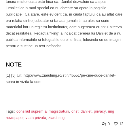
tanara misterioasa este fiica sa. Danilet dezvaluie ca a spus
jurnalistilor in mod special ca nu doreste sa apara in paginile
publicatiei. Ca atare, este evident ca, in ciuda faptului ca au aflat care
era relatia dintre judecator si tanara, jurnalistii au ales sa scrie
materialul intr-un registru incriminator, care sugereaza cu totul altceva
decat realitatea. Redactia “Ring” a incalcat cererea lui Danilet de a nu
publica informatiile si fotografiile cu el si fiica, folosindu-se de imagini
pentru a sustine un text nefondat.
NOTE
[1] [3] Url: http://www.ziarulring.ro/stiri/46551/pe-cine-duce-danilet-
seara-in-vizita-la-csm.
Tags:
consiliul suprem al magistraturii
,
cristi danilet
,
privacy
,
ring
newspaper
,
viata privata
,
ziarul ring
0
12