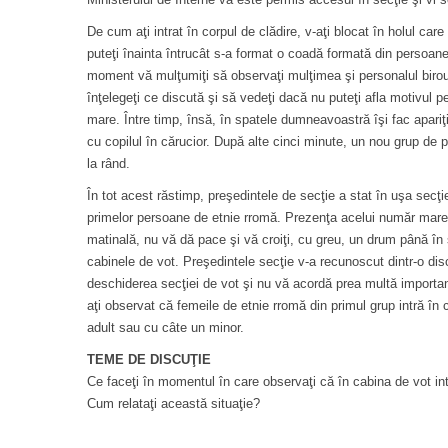
De cum aţi intrat în corpul de clădire, v-aţi blocat în holul car
puteţi înainta întrucât s-a format o coadă formată din persoane
moment vă mulţumiţi să observaţi mulţimea şi personalul biroul
înţelegeţi ce discută şi să vedeţi dacă nu puteţi afla motivul 
mare. Între timp, însă, în spatele dumneavoastră îşi fac apariţi
cu copilul în cărucior. După alte cinci minute, un nou grup de
la rând.
În tot acest răstimp, preşedintele de secţie a stat în uşa secţ
primelor persoane de etnie rromă. Prezenţa acelui număr mare 
matinală, nu vă dă pace şi vă croiţi, cu greu, un drum până în
cabinele de vot. Preşedintele secţie v-a recunoscut dintr-o di
deschiderea secţiei de vot şi nu vă acordă prea multă importan
aţi observat că femeile de etnie rromă din primul grup intră în
adult sau cu câte un minor.
TEME DE DISCUŢIE
Ce faceţi în momentul în care observaţi că în cabina de vot i
Cum relataţi această situaţie?