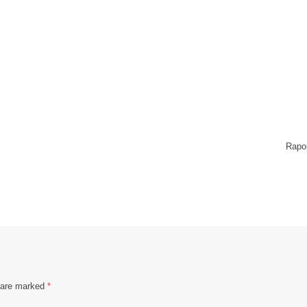
Rapor
s are marked
*