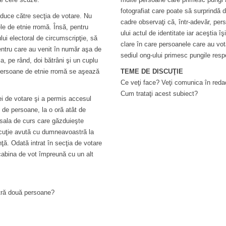
fotografiat care poate să surprindă d
e duce către secţia de votare. Nu
cadre observaţi că, într-adevăr, pe
le de etnie rromă. Însă, pentru
ului actul de identitate iar aceştia î
ui electoral de circumscripţie, să
clare în care persoanele care au vota
pentru care au venit în număr aşa de
sediul ong-ului primesc pungile respe
a, pe rând, doi bătrâni şi un cuplu
 persoane de etnie rromă se aşează
TEME DE DISCUŢIE
Ce veţi face? Veţi comunica în redacţ
Cum trataţi acest subiect?
iei de votare şi a permis accesul
de persoane, la o oră atât de
 sala de curs care găzduieşte
scuţie avută cu dumneavoastră la
ţă. Odată intrat în secţia de votare
 cabina de vot împreună cu un alt
ntră două persoane?