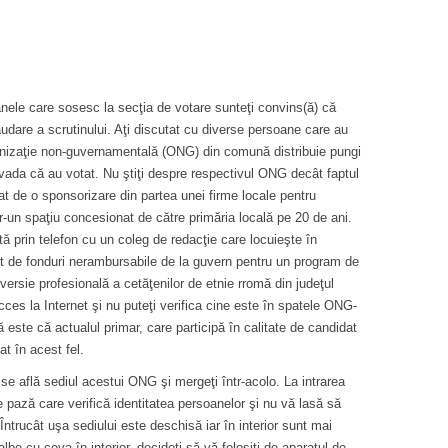
nele care sosesc la secţia de votare sunteţi convins(ă) că
audare a scrutinului. Aţi discutat cu diverse persoane care au
organizaţie non-guvernamentală (ONG) din comună distribuie pungi
vada că au votat. Nu ştiţi despre respectivul ONG decât faptul
at de o sponsorizare din partea unei firme locale pentru
r-un spaţiu concesionat de către primăria locală pe 20 de ani.
ată prin telefon cu un coleg de redacţie care locuieşte în
 de fonduri nerambursabile de la guvern pentru un program de
nversie profesională a cetăţenilor de etnie rromă din judeţul
cces la Internet şi nu puteţi verifica cine este în spatele ONG-
este că actualul primar, care participă în calitate de candidat
zat în acest fel.
 se află sediul acestui ONG şi mergeţi într-acolo. La intrarea
e pază care verifică identitatea persoanelor şi nu vă lasă să
ntrucât uşa sediului este deschisă iar în interior sunt mai
be cu ceva în interior, decideţi să vă folosiţi de aparatul de