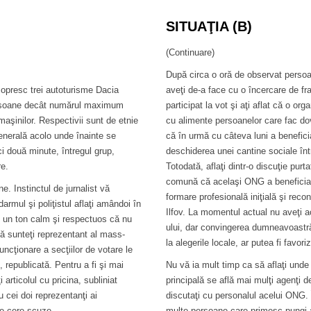
SITUAŢIA (B)
(Continuare)
După circa o oră de observat persoa
e opresc trei autoturisme Dacia
aveţi de-a face cu o încercare de fr
ersoane decât numărul maximum
participat la vot şi aţi aflat că o 
maşinilor. Respectivii sunt de etnie
cu alimente persoanelor care fac do
enerală acolo unde înainte se
că în urmă cu câteva luni a benefici
i două minute, întregul grup,
deschiderea unei cantine sociale înt
re.
Totodată, aflaţi dintr-o discuţie purt
comună că acelaşi ONG a beneficiat
e. Instinctul de jurnalist vă
formare profesională iniţială şi reco
rmul şi poliţistul aflaţi amândoi în
Ilfov. La momentul actual nu aveţi a
 un ton calm şi respectuos că nu
ului, dar convingerea dumneavoastră 
dcă sunteţi reprezentant al mass-
la alegerile locale, ar putea fi favori
uncţionare a secţiilor de votare le
 republicată. Pentru a fi şi mai
Nu vă ia mult timp ca să aflaţi unde
 articolul cu pricina, subliniat
principală se află mai mulţi agenţi d
 cei doi reprezentanţi ai
discutaţi cu personalul acelui ONG. Î
se cere scuze.
multe persoane care primesc pungi al