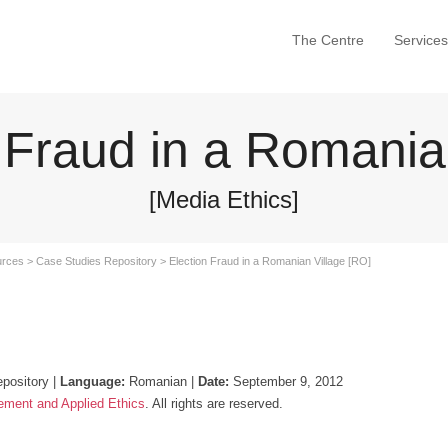
The Centre
Services
 Fraud in a Romania
[Media Ethics]
rces
>
Case Studies Repository
>
Election Fraud in a Romanian Village [RO]
ository |
Language:
Romanian |
Date:
September 9, 2012
ement and Applied Ethics
. All rights are reserved.