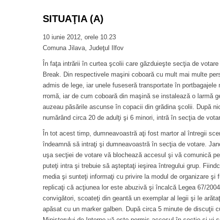
SITUAŢIA (A)
10 iunie 2012, orele 10.23
Comuna Jilava, Judeţul Ilfov
În faţa intrării în curtea şcolii care găzduieşte secţia de votar
Break. Din respectivele maşini coboară cu mult mai multe p
admis de lege, iar unele fuseseră transportate în portbagajele 
rromă, iar de cum coboară din maşină se instalează o larmă g
auzeau păsările ascunse în copacii din grădina şcolii. După nic
numărând circa 20 de adulţi şi 6 minori, intră în secţia de vota
În tot acest timp, dumneavoastră aţi fost martor al întregii scen
îndeamnă să intraţi şi dumneavoastră în secţia de votare. Janda
uşa secţiei de votare vă blochează accesul şi vă comunică pe
puteţi intra şi trebuie să aşteptaţi ieşirea întregului grup. Fiin
media şi sunteţi informaţi cu privire la modul de organizare şi f
replicaţi că acţiunea lor este abuzivă şi încalcă Legea 67/2004,
convigători, scoateţi din geantă un exemplar al legii şi le arătaţi
apăsat cu un marker galben. După circa 5 minute de discuţii cu
Ministerului de Interne vă este permis accesul în secţie şi vi 